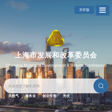
无
障
关怀版
碍
操
作
说
明
跳
转
到
上海市发展和改革委员会
网
站
Shanghai Municipal Development & Reform Commission
导
航
区
跳
转
到
天然气
服务业
创业投资
光伏
主
要
内