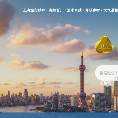
无
障
上海城市精神：海纳百川 · 追求卓越 · 开明睿智 · 大气谦和
碍
操
作
说
明
跳
转
到
网
站
导
航
区
天然气
跳
转
到
主
要
内