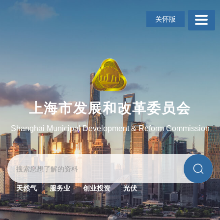
无
障
关怀版
碍
操
作
说
明
跳
转
到
上海市发展和改革委员会
网
站
Shanghai Municipal Development & Reform Commission
导
航
区
跳
转
到
天然气
服务业
创业投资
光伏
主
要
内