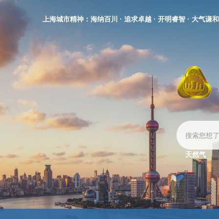
无
障
上海城市精神：海纳百川 · 追求卓越 · 开明睿智 · 大气谦和
碍
操
作
说
明
跳
转
到
网
站
导
航
区
天然气
跳
转
到
主
要
内