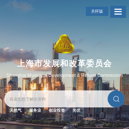
无
障
关怀版
碍
操
作
说
明
跳
转
到
上海市发展和改革委员会
网
站
Shanghai Municipal Development & Reform Commission
导
航
区
跳
转
到
天然气
服务业
创业投资
光伏
主
要
内