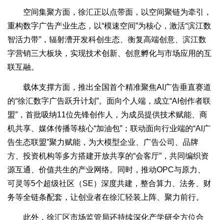
空间集聚方面，徐汇正以点带面，以空间聚链为牵引，
重构数字广告产业生态，以“模速空间”为核心，激活“滨江数
智活力带”，辐射漕开发科创生态、衡复高端创意、滨江数
字营销三大板块，实现技术创新、创意孵化与市场应用的互
联互融。
载体支撑方面，推出全国首个精准聚焦AI广告垂直赛道
的“徐汇数字广告跃升计划”。面向个人端，成立“AI创作者联
盟”，首批吸纳11位先锋创作人，为成员提供技术赋能、商
机共享、媒体传播等核心“加油包”；联动面向行业端的“AI广
告生态联盟”聚力赋能，为大模型企业、广告公司、品牌
方、投资机构等多方搭建开放共享的“会客厅”，共同编织资
源互通、价值共生的产业网络。同时，推动OPC与原力、
可灵等5个超级社区（SE）深度共建，整合算力、法务、财
务等全链条配套，让创业者在徐汇轻装上阵、聚力前行。
此外，徐汇区市场监管局还持续深化产学研全方位合