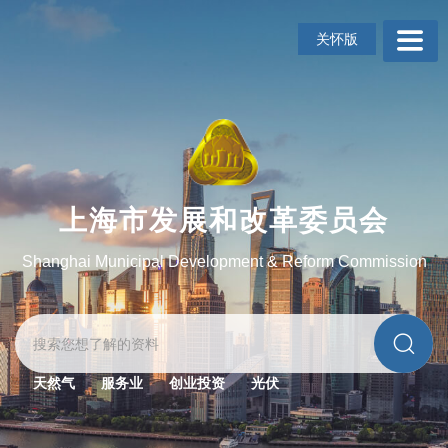
无
障
关怀版
碍
操
作
说
明
跳
转
到
上海市发展和改革委员会
网
站
Shanghai Municipal Development & Reform Commission
导
航
区
跳
转
到
天然气
服务业
创业投资
光伏
主
要
内