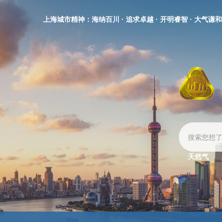
无
障
上海城市精神：海纳百川 · 追求卓越 · 开明睿智 · 大气谦和
碍
操
作
说
明
跳
转
到
网
站
导
航
区
天然气
跳
转
到
主
要
内