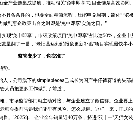
沿全产业链集成提质，推动相关“免申即享”项目全链条高效协同
不具备条件的，也要全面精简流程，压缩申兑周期，简化非必
力做到惠企政策出台之时即是‘免申即享’实施之日。”
现“免申即享”，市级政策项目“免申即享”占比达50%，企业
业数量翻了一番，“老旧营运船舶报废更新补贴”项目实现最快半
监管变少了，也变准了
趋势。
公司旗下的simplepieces已成长为国产牛仔裤赛道的头
管人员把更多工作做到了前道”。
滩，市场监管部门就主动对接，与企业建立了微信群。企业要上
管老师会提前告诉我们哪里有风险、怎么规避。这样一来，正式
。”2025年，企业全年销量近40万条，挤进“双十一”天猫女