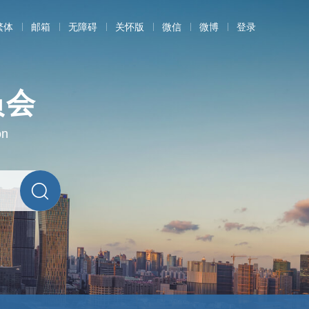
繁体
邮箱
无障碍
关怀版
微信
微博
登录
员会
on