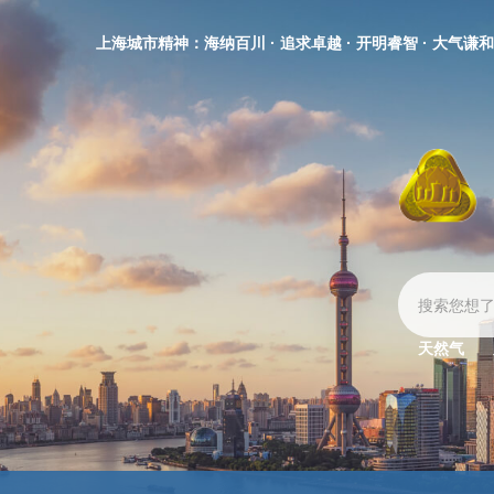
无
障
上海城市精神：海纳百川 · 追求卓越 · 开明睿智 · 大气谦和
碍
操
作
说
明
跳
转
到
网
站
导
航
区
天然气
跳
转
到
主
要
内