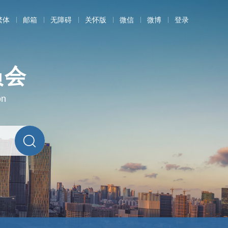
繁体
邮箱
无障碍
关怀版
微信
微博
登录
员会
on