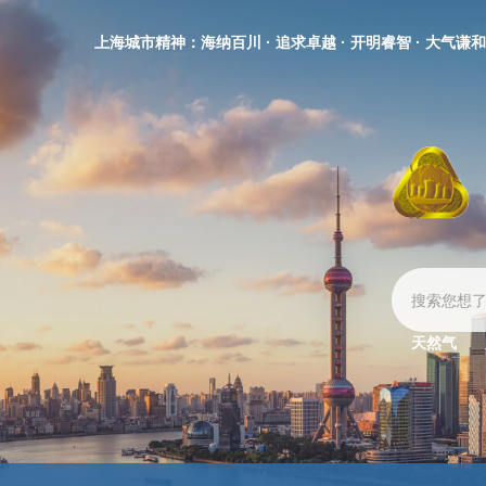
无
障
上海城市精神：海纳百川 · 追求卓越 · 开明睿智 · 大气谦和
碍
操
作
说
明
跳
转
到
网
站
导
航
区
天然气
跳
转
到
主
要
内