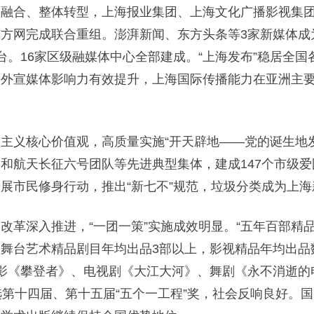
合、整体转型，上海报业集团、上海文化广播影视集团
方网完成联合重组。澎湃新闻、东方头条等3家新媒体成
台。16家区级融媒体中心全部建成。“上海发布”稳居全国
等外宣媒体影响力有效提升，上海国际传播能力在亚洲主
义核心价值观，高质量实施“开天辟地——党的诞生地发
和航天长征六号团队等先进典型集体，建成147个市级
展市民修身行动，推出“新七不”规范，垃圾分类成为上海
深入推进，“一团一策”实施成效明显。“五年百部精品
舞台艺术精品剧目年均出品3部以上，影视精品年均出品数
电影《攀登者》、电视剧《大江大河》、舞剧《永不消逝的
选第十四届、第十五届“五个一工程”奖，社会反响良好。