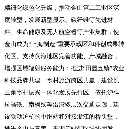
精细化绿色化升级，
推动金山第二工业区深
度转型，
发展
新型显示、碳纤维等先进材
料、生命健康及无人航空器等产业集群，使
金山成为
“
上海制造
”
重要承载区和科创成果转
化区。
支持滨海地区完善功能、产城融合，
增强区域辐射服务能力；推进
“
田园五镇
”
农业
科技品牌共建、乡村旅游跨区共赢，建设长
三角乡村振兴一体化发展先行区。
依托沪乍
杭高铁、南枫线等沿湾多层次交通走廊，建
设联动沪杭的中继站和对接浙江的桥头堡，
推进金山
与嘉善、平湖等毗邻区域协同发