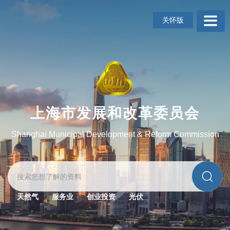
无
障
关怀版
碍
操
作
说
明
跳
转
到
上海市发展和改革委员会
网
站
Shanghai Municipal Development & Reform Commission
导
航
区
跳
转
到
天然气
服务业
创业投资
光伏
主
要
内