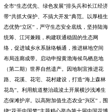
全市
“
生态优先、绿色发展
”
排头兵和长江经济
带
“
共抓大保护、不搞大开发
”
典范。以厚植生
态优势
“
立区
”
，严守生态安全底线，坚持陆海
统筹、江河兼顾，构建联通稳固的生态网
络，促进城乡水系脉络畅通，推进林地空间
布局连廊成带。启动申报黄渤海候鸟栖息地
（第二期）世界自然遗产。因地制宜推进花
路、花溪、花宅、花村建设，打造
“
海上森林
花岛
”
。利用航道整治疏浚土开展横沙浅滩生
态保滩护岸。以高附加值生态农业
“
兴区
”
，围
绕
“
花开中国梦
”
主题精心举办第十届中国花博