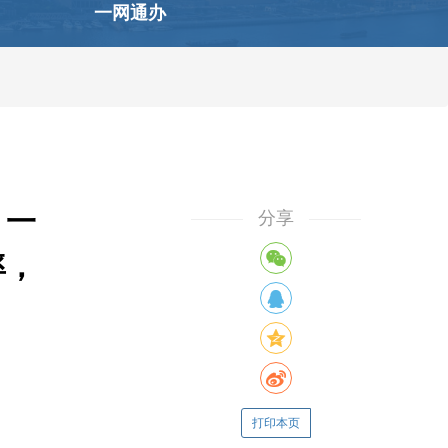
一网通办
：一
分享
率，
打印本页