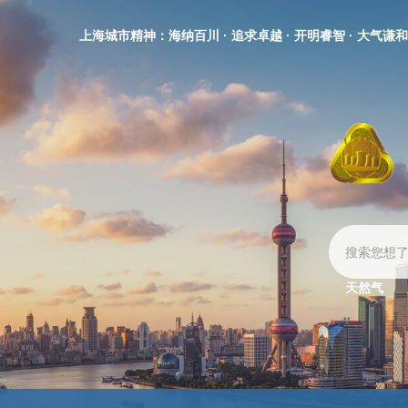
无
障
上海城市精神：海纳百川 · 追求卓越 · 开明睿智 · 大气谦和
碍
操
作
说
明
跳
转
到
网
站
导
航
区
天然气
跳
转
到
主
要
内