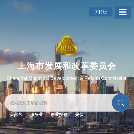
无
障
关怀版
碍
操
作
说
明
跳
转
到
上海市发展和改革委员会
网
站
Shanghai Municipal Development & Reform Commission
导
航
区
跳
转
到
天然气
服务业
创业投资
光伏
主
要
内