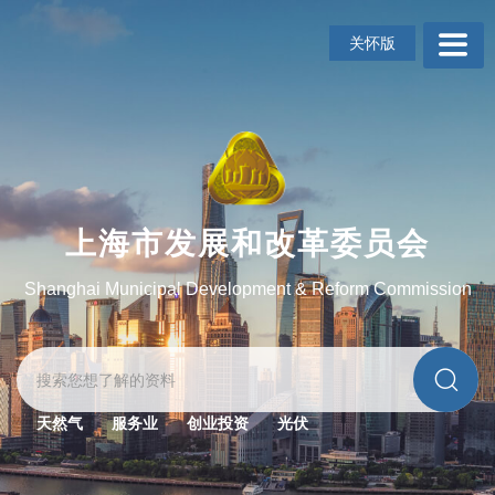
无
障
关怀版
碍
操
作
说
明
跳
转
到
上海市发展和改革委员会
网
站
Shanghai Municipal Development & Reform Commission
导
航
区
跳
转
到
天然气
服务业
创业投资
光伏
主
要
内