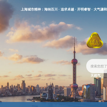
无
障
上海城市精神：海纳百川 · 追求卓越 · 开明睿智 · 大气谦和
碍
操
作
说
明
跳
转
到
网
站
导
航
区
天然气
跳
转
到
主
要
内