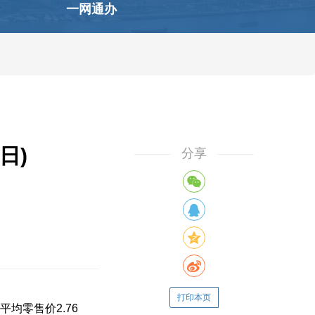
一网通办
日)
分享
打印本页
均零售价2.76