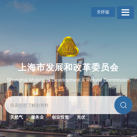
无
障
关怀版
碍
操
作
说
明
跳
转
到
上海市发展和改革委员会
网
站
Shanghai Municipal Development & Reform Commission
导
航
区
跳
转
到
天然气
服务业
创业投资
光伏
主
要
内