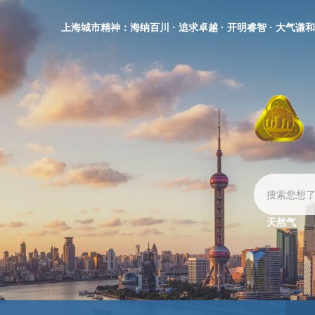
无
障
上海城市精神：海纳百川 · 追求卓越 · 开明睿智 · 大气谦和
碍
操
作
说
明
跳
转
到
网
站
导
航
区
天然气
跳
转
到
主
要
内