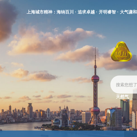
无
障
上海城市精神：海纳百川 · 追求卓越 · 开明睿智 · 大气谦和
碍
操
作
说
明
跳
转
到
网
站
导
航
区
天然气
跳
转
到
主
要
内