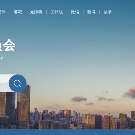
繁体
邮箱
无障碍
关怀版
微信
微博
登录
员会
on