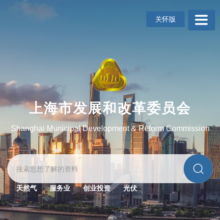
无
障
关怀版
碍
操
作
说
明
跳
转
到
上海市发展和改革委员会
网
站
Shanghai Municipal Development & Reform Commission
导
航
区
跳
转
到
天然气
服务业
创业投资
光伏
主
要
内