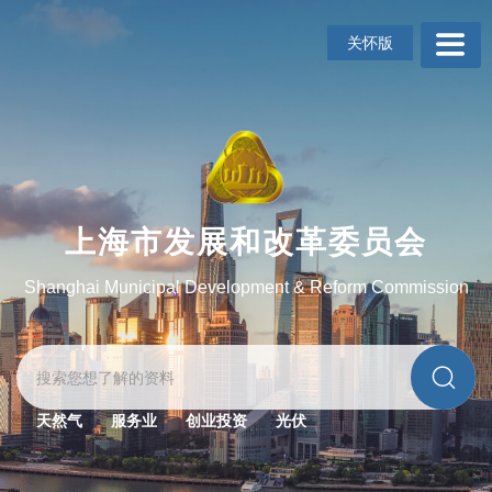
无
障
关怀版
碍
操
作
说
明
跳
转
到
上海市发展和改革委员会
网
站
Shanghai Municipal Development & Reform Commission
导
航
区
跳
转
到
天然气
服务业
创业投资
光伏
主
要
内