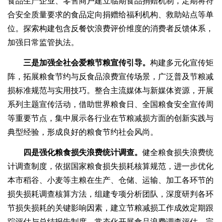
食品生产企业、零售商户建立临期食品捐赠机制，定期将符
合安全质量要求的食品定向捐赠给福利机构、救助站点等单
位。探索构建包含反餐饮浪费评价维度的消费者反馈体系，
加强日常监管执法。
三是加强全社会爱粮节粮宣传引导。
构建多元化宣传矩
阵，拓展粮食节约与反食品浪费宣传场景，广泛普及节粮减
损标准规范与实用技巧。整合主流媒体与新媒体资源，开展
系列主题宣传活动，借助世界粮食日、全国粮食安全宣传周
等重要节点，集中展示各行业在节粮减损方面的创新实践与
典型经验，形成良好的粮食节约社会风尚。
四是强化粮食损失浪费统计调查。
健全粮食损失浪费统
计调查制度，依据国家粮食损失损耗核算规范，进一步优化
本市稻谷、小麦等主粮在生产、仓储、运输、加工各环节的
损失损耗调查核算方法，组建专项分析团队，深度研判各环
节损失损耗的关键影响因素，建立节粮减损工作成效定期跟
踪评估与总结报告制度。常态化开展食品浪费调查评估，完