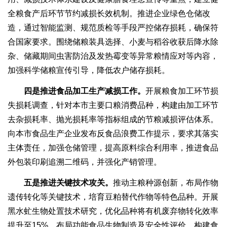
全粮食产后环节节约减损长效机制。推进企业绿色仓储改
造，通过智能监测、规范质检等手段严控储存损耗，确保符
合国家要求。围绕储粮装具选择、小麦与稻谷收获后降水除
杂、储藏期间虫害防治及发热霉变等异常粮情应对等内容，
加强科学储粮宣传引导，降低农户储存损耗。
四是推进食品加工生产减损工作。
开展粮食加工环节损
失损耗调查，针对本市主要口粮消费品种，构建由加工环节
去杂损耗率、抛光损耗率等指标组成的节粮减损评估体系。
向本市食品生产企业发布反食品浪费工作提示，要求其落实
主体责任，加强仓储管理，提高原料综合利用率，推进食品
外包装印刷追溯二维码，并强化产销管理。
五是推进关键技术攻关。
推动主粮种源创新，布局作物
遗传转化等关键技术，培育豆粕替代作物等特色品种。开展
黑水虻生物处置技术研究，优化品种将有机废弃物转化效率
提升至15%。布局功能食品生物制造及安全性评价，构建食