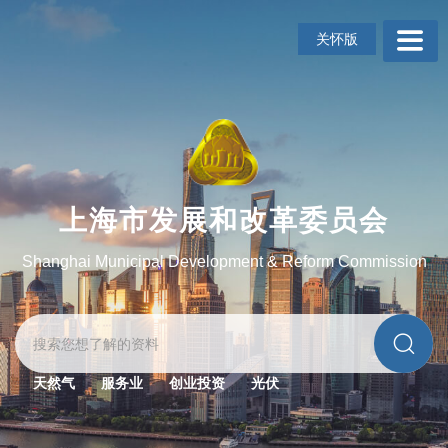
无
障
关怀版
碍
操
作
说
明
跳
转
到
上海市发展和改革委员会
网
站
Shanghai Municipal Development & Reform Commission
导
航
区
跳
转
到
天然气
服务业
创业投资
光伏
主
要
内