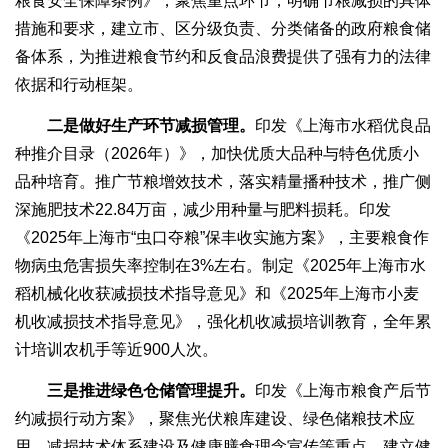
粮食安全保障条例》，聚焦重点环节，明确节粮减损的具体
措施和要求，建立市、区分级负责、分类储备的政府粮食储
备体系，为推进粮食节约和反食品浪费提供了强有力的法律
依据和行动框架。
二是做好生产环节减损管理。
印发《上海市水稻优良品
种推介目录（2026年）》，加快优质大品种与特色优质小
品种培育。推广节粮增效技术，落实精量播种技术，推广侧
深施肥技术22.84万亩，减少用种量与肥料损耗。印发
《2025年上海市“虫口夺粮”保丰收实施方案》，主要粮食作
物病虫危害损失率控制在3%左右。制定《2025年上海市水
稻机械化收获减损技术指导意见》和《2025年上海市小麦
机收减损技术指导意见》，强化机收减损培训教育，全年累
计培训农机手等近900人次。
三是推进绿色仓储管理提升。
印发《上海市粮食产后节
约减损行动方案》，聚焦光伏粮库建设、绿色储粮技术应
用、减损技术体系建设及健康膳食理念宣传等重点，建立健