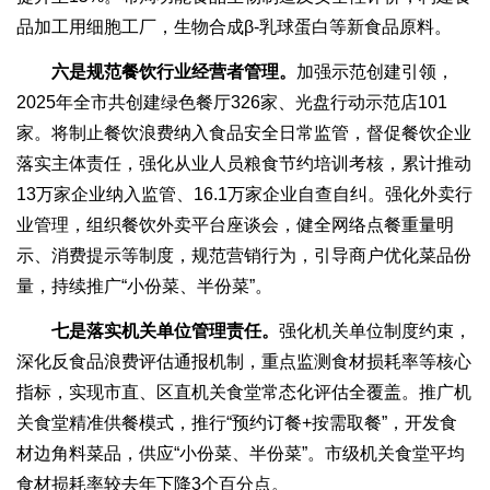
品加工用细胞工厂，生物合成β-乳球蛋白等新食品原料。
六是规范餐饮行业经营者管理。
加强示范创建引领，
2025年全市共创建绿色餐厅326家、光盘行动示范店101
家。将制止餐饮浪费纳入食品安全日常监管，督促餐饮企业
落实主体责任，强化从业人员粮食节约培训考核，累计推动
13万家企业纳入监管、16.1万家企业自查自纠。强化外卖行
业管理，组织餐饮外卖平台座谈会，健全网络点餐重量明
示、消费提示等制度，规范营销行为，引导商户优化菜品份
量，持续推广“小份菜、半份菜”。
七是落实机关单位管理责任。
强化机关单位制度约束，
深化反食品浪费评估通报机制，重点监测食材损耗率等核心
指标，实现市直、区直机关食堂常态化评估全覆盖。推广机
关食堂精准供餐模式，推行“预约订餐+按需取餐”，开发食
材边角料菜品，供应“小份菜、半份菜”。市级机关食堂平均
食材损耗率较去年下降3个百分点。