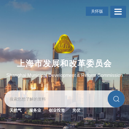
无
障
关怀版
碍
操
作
说
明
跳
转
到
上海市发展和改革委员会
网
站
Shanghai Municipal Development & Reform Commission
导
航
区
跳
转
到
天然气
服务业
创业投资
光伏
主
要
内