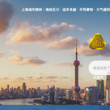
无
障
上海城市精神：海纳百川 · 追求卓越 · 开明睿智 · 大气谦和
碍
操
作
说
明
跳
转
到
网
站
导
航
区
天然气
跳
转
到
主
要
内