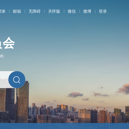
繁体
邮箱
无障碍
关怀版
微信
微博
登录
员会
on