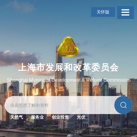
无
障
关怀版
碍
操
作
说
明
跳
转
到
上海市发展和改革委员会
网
站
Shanghai Municipal Development & Reform Commission
导
航
区
跳
转
到
天然气
服务业
创业投资
光伏
主
要
内