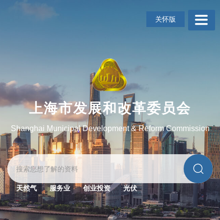
无
障
关怀版
碍
操
作
说
明
跳
转
到
上海市发展和改革委员会
网
站
Shanghai Municipal Development & Reform Commission
导
航
区
跳
转
到
天然气
服务业
创业投资
光伏
主
要
内